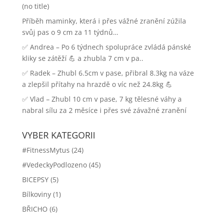
(no title)
Příběh maminky, která i přes vážné zranění zúžila
svůj pas o 9 cm za 11 týdnů…
✅ Andrea – Po 6 týdnech spolupráce zvládá pánské
kliky se zátěží 💪 a zhubla 7 cm v pa..
✅ Radek – Zhubl 6.5cm v pase, přibral 8.3kg na váze
a zlepšil přítahy na hrazdě o víc než 24.8kg 💪
✅ Vlad – Zhubl 10 cm v pase, 7 kg tělesné váhy a
nabral sílu za 2 měsíce i přes své závažné zranění
VYBER KATEGORII
#FitnessMytus
(24)
#VedeckyPodlozeno
(45)
BICEPSY
(5)
Bílkoviny
(1)
BŘICHO
(6)