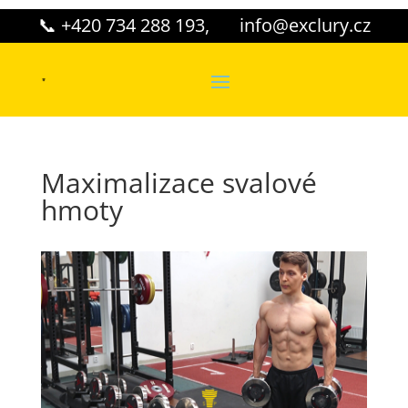
📞 +420 734 288 193
,
✉️
info@exclury.cz
Maximalizace svalové
hmoty