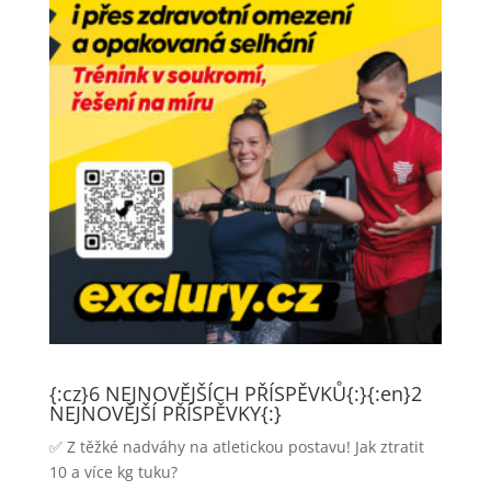
{:cz}6 NEJNOVĚJŠÍCH PŘÍSPĚVKŮ{:}{:en}2
NEJNOVĚJŠÍ PŘÍSPĚVKY{:}
✅ Z těžké nadváhy na atletickou postavu! Jak ztratit
10 a více kg tuku?