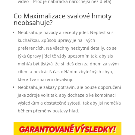
video – Proč je nabíračka náročnější než dieta)
Co Maximalizace svalové hmoty
neobsahuje?
Neobsahuje návody a recepty jídel. Neplést si s
kuchařkou. Způsob úpravy je na Tvých
preferencích. Na všechny nezbytné detaily, co se
týká úpravy jídel tě vždy upozorním tak, aby sis
mohl/a být jistý/á, že si jdeš den za dnem za svým
cílem a neztrácíš čas děláním zbytečných chyb,
které Tvé snažení devalvují.
Neobsahuje zákazy potravin, ale pouze doporučení
jaké zdroje volit tak, aby docházelo ke kombinaci
výsledkům a dostatečné sytosti, tak aby jsi neměl/a
během přeměny postavy hlad.